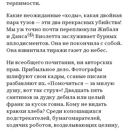
терпимости.
Какие неожиданные «ходы», какая двойная 
пара тузов — эти два прекрасных убийства! 
Мы уж точно почти переплюнули Жибаля 
(
4
)
и Данса
! Виолетта заслуживает бурных 
аплодисментов. Она не покончила с собой. 
Она взвинтила тиражи газет до небес.
Ни всеобщего почитания, ни авторских 
прав. Прибыльное дело. Фотографы 
шлифуют свои кадры, ссаные писаки 
разбавляют их. «Помочиться — за милую 
душу, вот так струя»! Двадцать пять 
сантимов за дудку дебила или целый 
франк за кусок говна. Кому не видать 
краюхи хлеба? Среди копошащихся 
подстрекателей, бумагомарателей, 
ходячих роботов, возделывающих целину, 