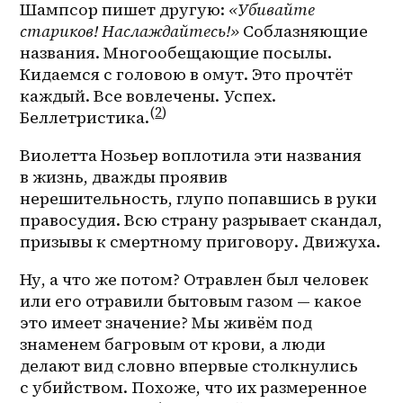
Шампсор пишет другую: 
«Убивайте 
стариков! Наслаждайтесь!» 
Соблазняющие 
названия. Многообещающие посылы. 
Кидаемся с головою в омут. Это прочтёт 
каждый. Все вовлечены. Успех. 
(
2
)
Беллетристика.
Виолетта Нозьер воплотила эти названия 
в жизнь, дважды проявив 
нерешительность, глупо попавшись в руки 
правосудия. Всю страну разрывает скандал, 
призывы к смертному приговору. Движуха.
Ну, а что же потом? Отравлен был человек 
или его отравили бытовым газом — какое 
это имеет значение? Мы живём под 
знаменем багровым от крови, а люди 
делают вид словно впервые столкнулись 
с убийством. Похоже, что их размеренное 