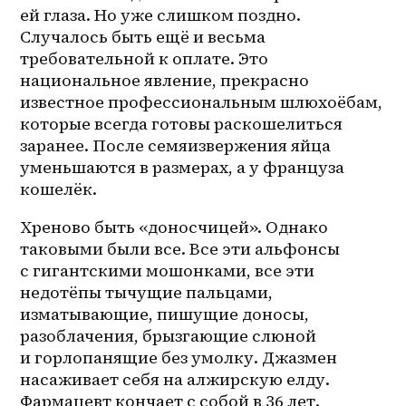
ей глаза. Но уже слишком поздно. 
Случалось быть ещё и весьма 
требовательной к оплате. Это 
национальное явление, прекрасно 
известное профессиональным шлюхоёбам, 
которые всегда готовы раскошелиться 
заранее. После семяизвержения яйца 
уменьшаются в размерах, а у француза 
кошелёк.
Хреново быть «доносчицей». Однако 
таковыми были все. Все эти альфонсы 
с гигантскими мошонками, все эти 
недотёпы тычущие пальцами, 
изматывающие, пишущие доносы, 
разоблачения, брызгающие слюной 
и горлопанящие без умолку. Джазмен 
насаживает себя на алжирскую елду. 
Фармацевт кончает с собой в 36 лет. 