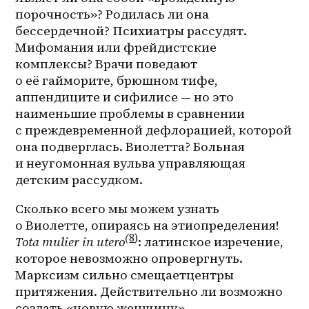
порочность»? Родилась ли она 
бессердечной? Психиатры рассудят. 
Мифомания или фрейдистские 
комплексы? Врачи поведают 
о её гайморите, брюшном тифе, 
аппендиците и сифилисе — но это 
наименьшие проблемы в сравнении 
с преждевременной дефлорацией, которой 
она подверглась. Виолетта? Больная 
и неугомонная вульва управляющая 
детским рассудком.
Сколько всего мы можем узнать 
о Виолетте, опираясь на этиопределения! 
(
8
)
Tota mulier in utero
: латинское изречение, 
которое невозможно опровергнуть. 
Марксизм сильно смещаетцентры 
притяжения. Действительно ли возможно 
создать «новую женщину» 