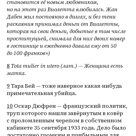
становится её новым любовником, 
но на этот раз Виолетта влюбилась. Жан 
Дабен жил постоянно в долгах, и без тени 
раскаяния принимал деньги от Виолетты, 
которая на свои деньги, добытые в том числе 
проституцией, снимала для них двоих номер 
в гостинице и ежедневно давала ему от 50 
до 100 франков»)
8
Tota mulier in utero (лат.) — Женщина есть 
матка.
9
 Тара Бей — тоже наверное какая-нибудь 
примечательная убийца.
10
 Оскар Дюфрен — французский политик, 
труп которого нашли завёрнутым в ковёр 
с проломленным черепом в собственном 
кабинете 35 сентября 1933 года. Дело было 
достаточно громким и прибыльным для 