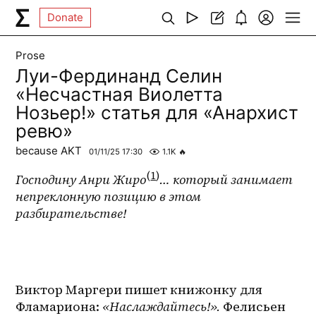
Donate
Prose
Луи-Фердинанд Селин
«Несчастная Виолетта
Нозьер!» статья для «Анархист
ревю»
because AKT
01/11/25 17:30
1.1K
🔥
(
1
)
Господину Анри Жиро
… который занимает 
непреклонную позицию в этом 
разбирательстве!
Виктор Маргери пишет книжонку для 
Фламариона: 
«Наслаждайтесь!». 
Фелисьен 