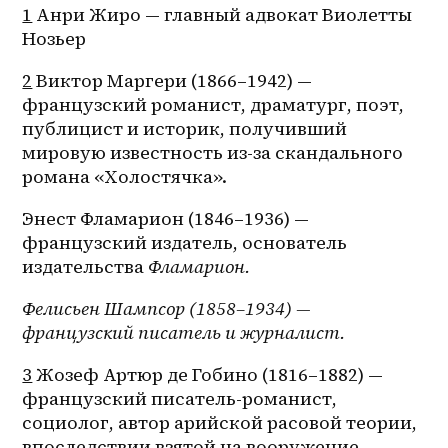
1
 Анри Жиро — главный адвокат Виолетты 
Нозьер
2
 Виктор Маргери (1866–1942) — 
французский романист, драматург, поэт, 
публицист и историк, получивший 
мировую известность из-за скандального 
романа «Холостячка».
Энест Фламарион (1846–1936) — 
французский издатель, основатель 
издательства 
Фламарион.
Фелисьен Шампсор (1858–1934) — 
французский писатель и журналист.
3
 Жозеф Артюр де Гобино (1816–1882) — 
французский писатель-романист, 
социолог, автор арийской расовой теории, 
впоследствии взятой на вооружение 