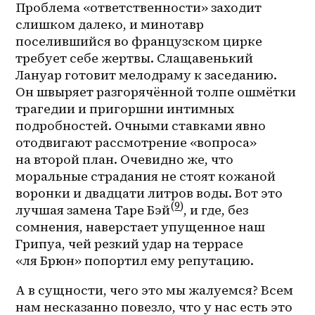
Проблема «ответственности» заходит 
слишком далеко, и минотавр 
поселившийся во французском цирке 
требует себе жертвы. Слащавенький 
Лануар готовит мелодраму к заседанию. 
Он швыряет разгорячённой толпе ошмётки 
трагедии и пригоршни интимных 
подробностей. Очными ставками явно 
отодвигают рассмотрение «вопроса» 
на второй план. Очевидно же, что 
моральные страдания не стоят кожаной 
воронки и двадцати литров воды. Вот это 
(
9
)
лучшая замена Таре Бэй
, и где, без 
сомнения, наверстает упущенное наш 
Грипуа, чей резкий удар на террасе 
«ля Брюн» попортил ему репутацию.
А в сущности, чего это мы жалуемся? Всем 
нам несказанно повезло, что у нас есть это 