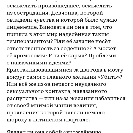
осмыслить произошедшее, осмыслить 
из сострадания. Девчонка, которой 
овладели чувства и которой было чуждо 
лицемерие. Виновата ли она в том, что 
пришла в этот мир наделённая таким 
темпераментом? Или её зачатие несёт 
ответственность за содеянное? А может 
её хромосомы? Или её карма? Проблемы 
с навязчивыми идеями? 
Кристаллизовавшимися за два года в мозгу 
вокруг самого главного желания «Убить»? 
Или всё же из-за первого неудачного 
сексуального контакта, навязанного 
распутства — или из-за желания избавиться 
от своей мнимой мании величия, 
проявления которой навели немало 
шороху в латинском квартале.
Являет ли она собой «врождённую 