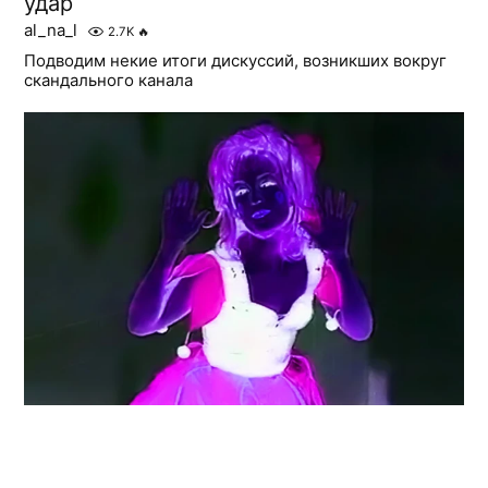
удар
al_na_l
2.7K
🔥
Подводим некие итоги дискуссий, возникших вокруг
скандального канала