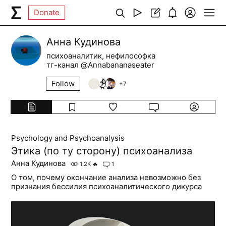
Donate
Анна Кудинова
психоаналитик, нефилософка
тг-канал @Annabananaseater
Follow
+
7
Psychology and Psychoanalysis
Этика (по ту сторону) психоанализа
Анна Кудинова
1.2K
🔥
1
О том, почему окончание анализа невозможно без
признания бессилия психоаналитического дикурса