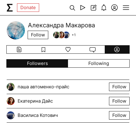
Donate
Александра Макарова
Follow
+
1
Followers
Following
паша автоменко-прайс
Follow
Екатерина Дайс
Follow
Василиса Котович
Follow