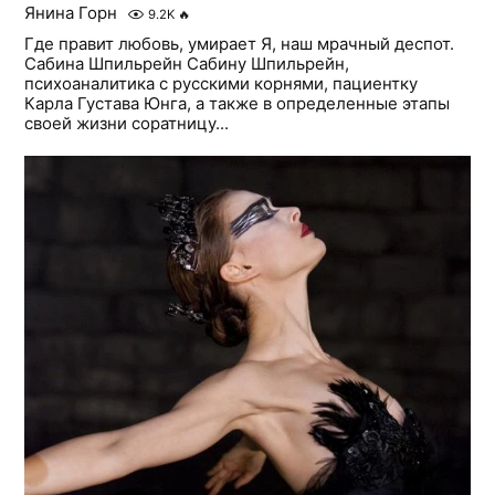
Янина Горн
9.2K
🔥
Где правит любовь, умирает Я, наш мрачный деспот.
Сабина Шпильрейн Сабину Шпильрейн,
психоаналитика с русскими корнями, пациентку
Карла Густава Юнга, а также в определенные этапы
своей жизни соратницу...