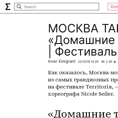
Don
МОСКВА ТА
«Домашние т
| Фестиваль
Inner Emigrant
22/10/18 10:26
2.3K
🔥
Как оказалось, Москва мо
из самых грандиозных про
на фестивале Territoriя​
хореографа Nicole Seiler​.
«Домашние т