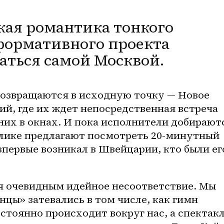
кая романтика тонкого
формативного проекта
аться самой Москвой.
возвращаются в исходную точку — Новое 
й, где их ждет непосредственная встреча 
 них в окнах. И пока исполнители добираютс
блике предлагают посмотреть 20-минутный 
впервые возникал в Швейцарии, кто были его
я очевидным идейное несоответствие. Мы 
цы» затевались в том числе, как гимн 
стоянно происходит вокруг нас, а спектакл