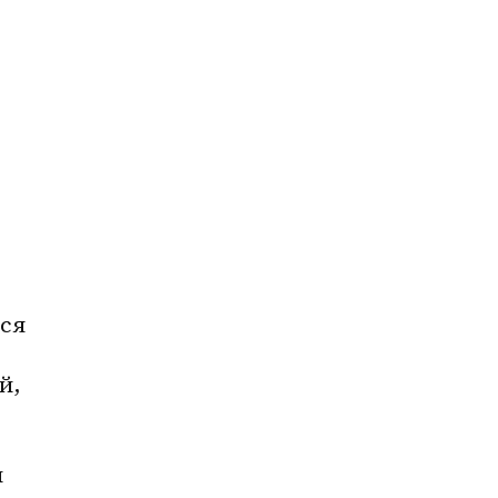
ся 
, 
 