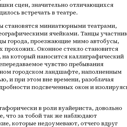
шки сцен, значительно отличающихся 
дилось встречать в театре.
ы становятся миниатюрными театрами, 
еографическими ячейками. Танцы участник
цы города, проезжающие мимо автобусы, 
 прохожих. Оконное стекло становится 
на который наносится каллиграфический 
епередаваемое чувство пребывания 
чном городском ландшафте, наполненным 
, и при этом вне времени, разоблачая 
одробности подсвеченных окон и изолируясь
афорически в роли вуайериста, довольно 
, что за тобой так же наблюдают 
ие, которые недоумевают, отчего вдруг 