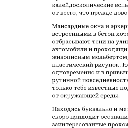
калейдоскопические вспы
от всего, что прежде дово
Мансардные окна и эркер
встроенными в бетон хор
отбрасывают тени на ули
автомобили и проходящих
живописным мольбертом, 
пластический рисунок. Н
одновременно и в привы
рутинной повседневностью
только тебе известные п
от окружающей среды. 
Находясь буквально и мет
скоро приходит осознание
заинтересованные прохож