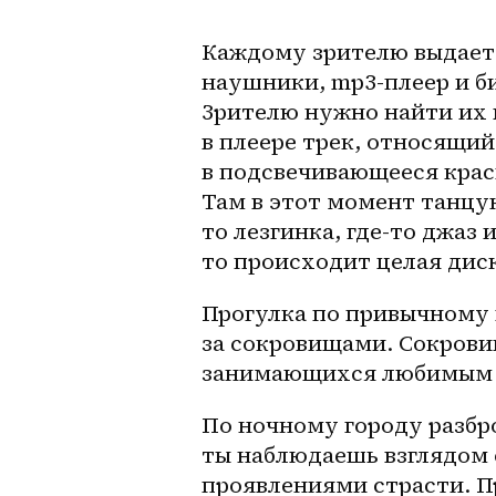
Каждому зрителю выдаетс
наушники, mp3-плеер и би
Зрителю нужно найти их в
в плеере трек, относящий
в подсвечивающееся кра
Там в этот момент танцую
то лезгинка, где-то джаз и
то
 происходит целая дис
Прогулка по привычному 
за сокровищами. Сокрови
занимающихся любимым 
По ночному городу разбро
ты наблюдаешь взглядом 
проявлениями страсти. П