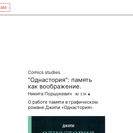
ate
Comics studies
"Однастория": память
как воображение.
Никита Поршукевич
3.1K
🔥
О работе памяти в графическом
романе Джипи «Однастория».