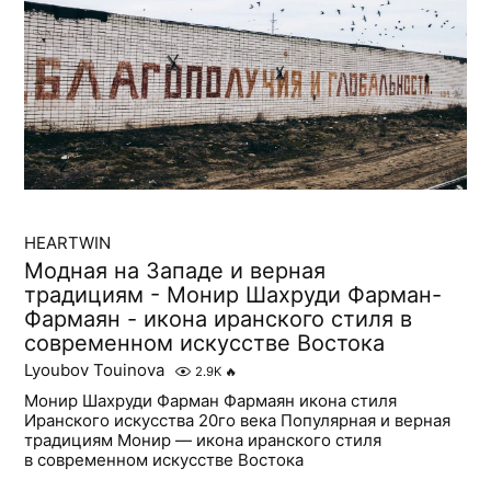
HEARTWIN
Модная на Западе и верная
традициям - Монир Шахруди Фарман-
Фармаян - икона иранского стиля в
современном искусстве Востока
Lyoubov Touinova
2.9K
🔥
Монир Шахруди Фарман Фармаян икона стиля
Иранского искусства 20го века Популярная и верная
традициям Монир — икона иранского стиля
в современном искусстве Востока