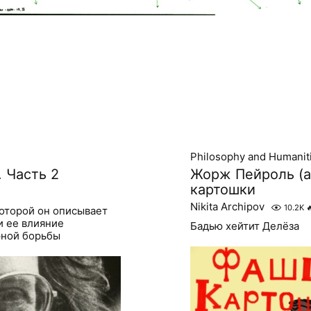
Philosophy and Humanit
. Часть 2
Жорж Пейроль (а
картошки
Nikita Archipov
10.2K

которой он описывает
и ее влияние
Бадью хейтит Делёза
рной борьбы