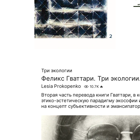
Три экологии
Феликс Гваттари. Три экологии
Lesia Prokopenko
10.7K
🔥
Вторая часть перевода книги Гваттари, в 
этико-эстетическую парадигму экософии 
на концепт субъективности и эмансипато