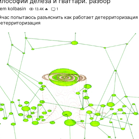
илософии делеза и гваттари. разбор
tem kolbasin
13.4K
🔥
1
йчас попытаюсь разъяснить как работает детерриторизация
ретерриторизация