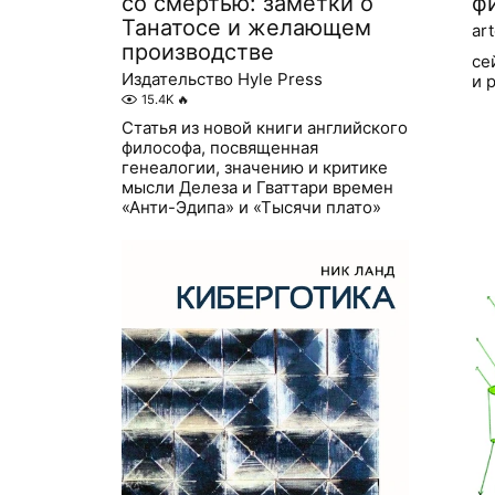
со смертью: заметки о
ф
Танатосе и желающем
ar
производстве
се
Издательство Hyle Press
и 
15.4K
🔥
Статья из новой книги английского
философа, посвященная
генеалогии, значению и критике
мысли Делеза и Гваттари времен
«Анти-Эдипа» и «Тысячи плато»