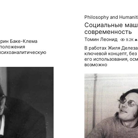
Philosophy and Humanit
Социальные маш
современность
Томин Леонид
9.2K
🔥
трин Баке-Клема
 положения
В работах Жиля Делеза
 психоаналитическую
ключевой концепт, без
его использования, ос
возможно