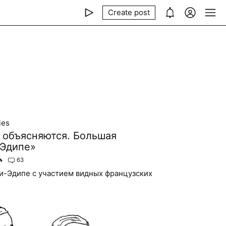
Create post
ies
и объясняются. Большая
-Эдипе»
🔥
63
и-Эдипе с участием видных французских