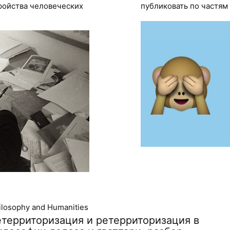
ройства человеческих
публиковать по частям
ilosophy and Humanities
етерриторизация и ретерриторизация в