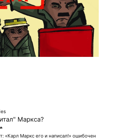
ies
итал" Маркса?
🔥
т: «Карл Маркс его и написал!» ошибочен