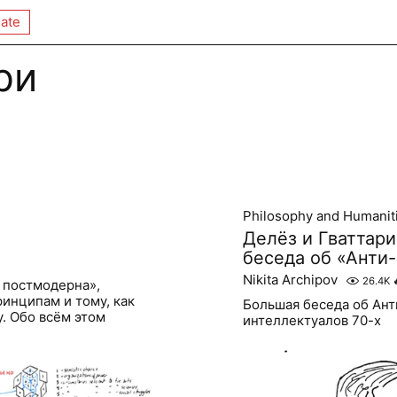
ate
ри
Philosophy and Humanit
Делёз и Гваттар
беседа об «Анти
Nikita Archipov
26.4K
 постмодерна»,
ринципам и тому, как
Большая беседа об Ант
у. Обо всём этом
интеллектуалов 70-х