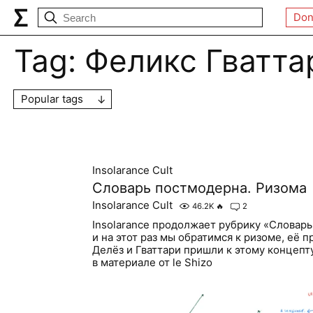
Don
Tag:
Феликс Гватта
Popular tags
Insolarance Cult
Словарь постмодерна. Ризома
Insolarance Cult
46.2K
🔥
2
Insolarance продолжает рубрику «Словарь
и на этот раз мы обратимся к ризоме, её п
Делёз и Гваттари пришли к этому концепт
в материале от le Shizo