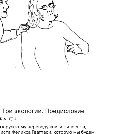
. Три экологии. Предисловие
1K
🔥
4
а к русскому переводу книги философа,
виста Феликса Гваттари, которую мы будем