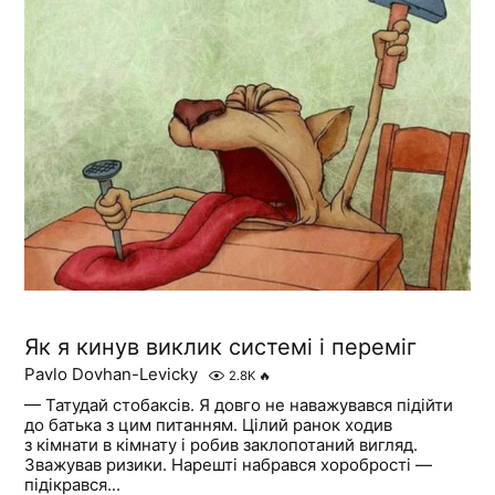
Як я кинув виклик системі і переміг
Pavlo Dovhan-Levicky
2.8K
🔥
— Татудай стобаксів. Я довго не наважувався підійти
до батька з цим питанням. Цілий ранок ходив
з кімнати в кімнату і робив заклопотаний вигляд.
Зважував ризики. Нарешті набрався хоробрості —
підікрався...