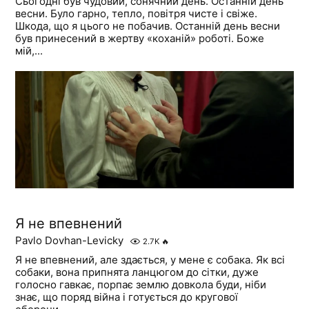
Сьогодні був чудовий, сонячний день. Останній день
весни. Було гарно, тепло, повітря чисте і свіже.
Шкода, що я цього не побачив. Останній день весни
був принесений в жертву «коханій» роботі. Боже
мій,...
Я не впевнений
Pavlo Dovhan-Levicky
2.7K
🔥
Я не впевнений, але здається, у мене є собака. Як всі
собаки, вона припнята ланцюгом до сітки, дуже
голосно гавкає, порпає землю довкола буди, ніби
знає, що поряд війна і готується до кругової