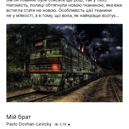
Натомість, полиці обтягнули новою тканиною, яка вже
встигла стати не новою. Особливість цієї тканини
не у м’якості, а в тому, що вона, як найкраще всотує...
Мій брат
Pavlo Dovhan-Levicky
2.7K
🔥