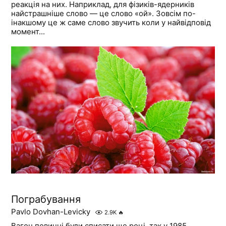
реакція на них. Наприклад, для фізиків-ядерників
найстрашніше слово — це слово «ой». Зовсім по-
інакшому це ж саме слово звучить коли у найвідповід
момент...
Пограбування
Pavlo Dovhan-Levicky
2.9K
🔥
Вагон повинні були списати ще році, так у 1985.