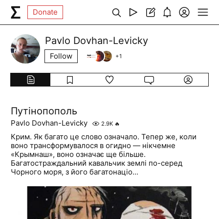
Donate
Pavlo Dovhan-Levicky
Follow
+
1
Путінопополь
Pavlo Dovhan-Levicky
2.9K
🔥
Крим. Як багато це слово означало. Тепер же, коли
воно трансформувалося в огидно — нікчемне
«Крымнаш», воно означає ще більше.
Багатостраждальний кавальчик землі по-серед
Чорного моря, з його багатонаціо...