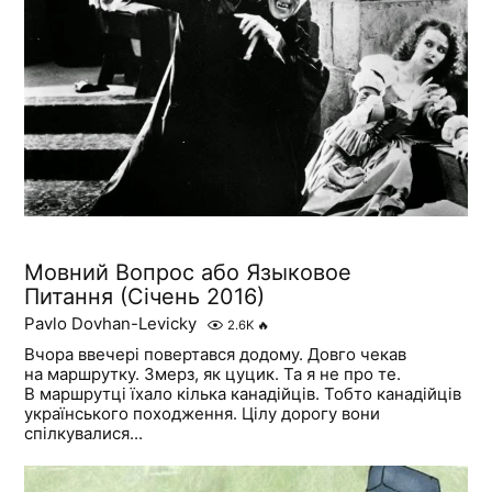
Мовний Вопрос або Языковое
Питання (Січень 2016)
Pavlo Dovhan-Levicky
2.6K
🔥
Вчора ввечері повертався додому. Довго чекав
на маршрутку. Змерз, як цуцик. Та я не про те.
В маршрутці їхало кілька канадійців. Тобто канадійців
українського походження. Цілу дорогу вони
спілкувалися...