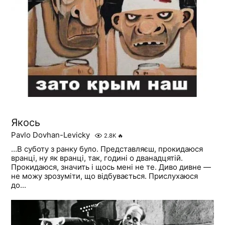
Якось
Pavlo Dovhan-Levicky
2.8K
🔥
…В суботу з ранку було. Представляєш, прокидаюся
вранці, ну як вранці, так, годині о дванадцятій.
Прокидаюся, значить і щось мені не те. Диво дивне —
не можу зрозуміти, що відбувається. Прислухаюся
до...