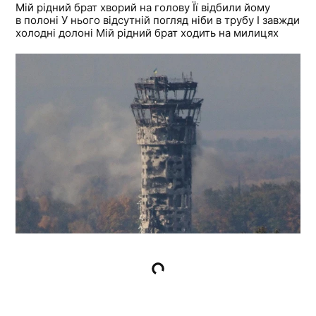
Мій рідний брат хворий на голову Її відбили йому
в полоні У нього відсутній погляд ніби в трубу І завжди
холодні долоні Мій рідний брат ходить на милицях