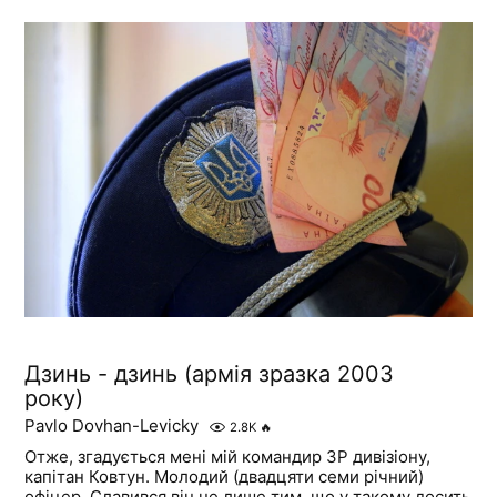
Дзинь - дзинь (армія зразка 2003
року)
Pavlo Dovhan-Levicky
2.8K
🔥
Отже, згадується мені мій командир ЗР дивізіону,
капітан Ковтун. Молодий (двадцяти семи річний)
офіцер. Славився він не лише тим, що у такому досить