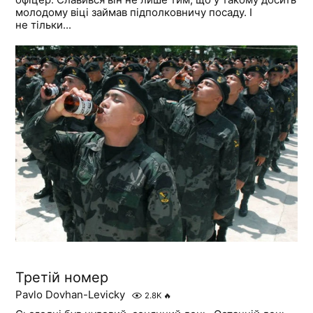
молодому віці займав підполковничу посаду. І
не тільки...
Третій номер
Pavlo Dovhan-Levicky
2.8K
🔥